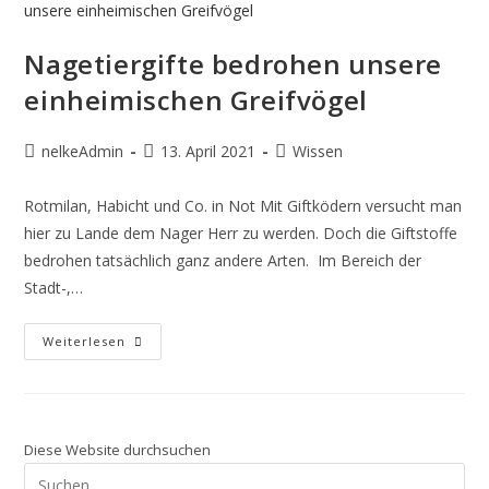
Nagetiergifte bedrohen unsere
einheimischen Greifvögel
Beitrags-
Beitrag
Beitrags-
nelkeAdmin
13. April 2021
Wissen
Autor:
veröffentlicht:
Kategorie:
Rotmilan, Habicht und Co. in Not Mit Giftködern versucht man
hier zu Lande dem Nager Herr zu werden. Doch die Giftstoffe
bedrohen tatsächlich ganz andere Arten. Im Bereich der
Stadt-,…
Nagetiergifte
Weiterlesen
Bedrohen
Unsere
Einheimischen
Greifvögel
Diese Website durchsuchen
Pre